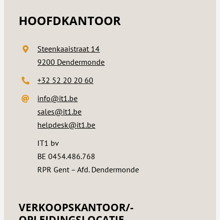
HOOFDKANTOOR
Steenkaaistraat 14
9200 Dendermonde
+32 52 20 20 60
info@it1.be
sales@it1.be
helpdesk@it1.be
IT1 bv
BE 0454.486.768
RPR Gent – Afd. Dendermonde
VERKOOPSKANTOOR/­
OPLEIDINGSLOCATIE